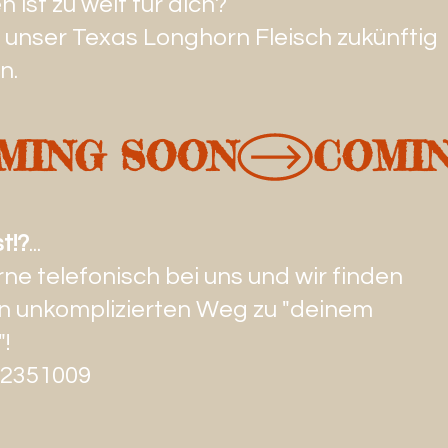
 ist zu weit für dich?
 unser Texas Longhorn Fleisch zukünftig
en.
t!?
...
ne telefonisch bei uns und wir finden
en unkomplizierten Weg zu "deinem
!
32351009​