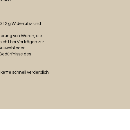
 312 g Widerrufs- und
ferung von Waren, die
icht bei Verträgen zur
 Auswahl oder
 Bedürfnisse des
lkette schnell verderblich